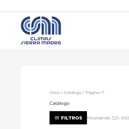
Ir
al
contenido
Inicio
/
Catálogo
/ Página 17
Catálogo
FILTROS
Mostrando 321–340