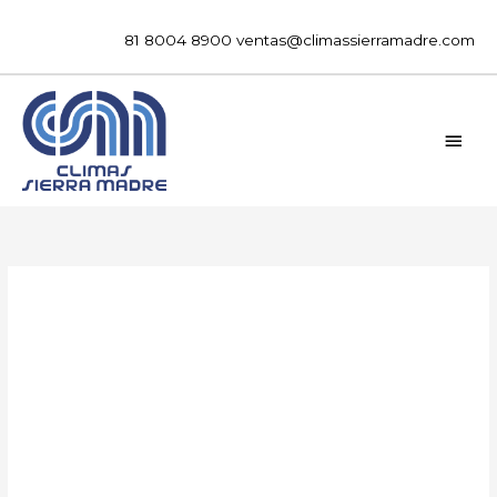
Ir
al
81 8004 8900
ventas@climassierramadre.com
contenido
MEN
PRIN