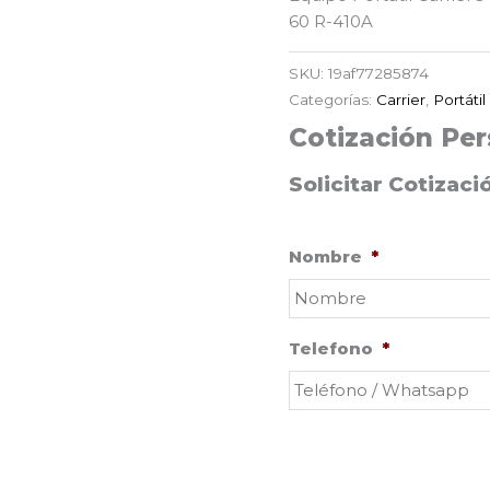
60 R-410A
SKU:
19af77285874
Categorías:
Carrier
,
Portátil
Cotización Per
Solicitar Cotizaci
Nombre
*
Telefono
*