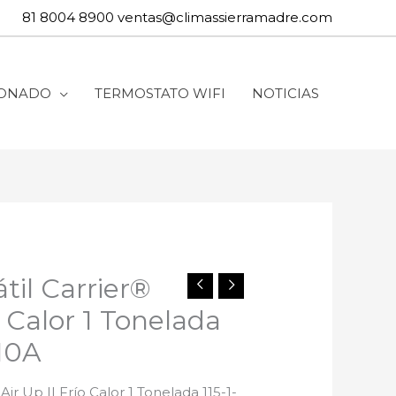
81 8004 8900
ventas@climassierramadre.com
IONADO
TERMOSTATO WIFI
NOTICIAS
til Carrier®
o Calor 1 Tonelada
410A
Air Up II Frío Calor 1 Tonelada 115-1-