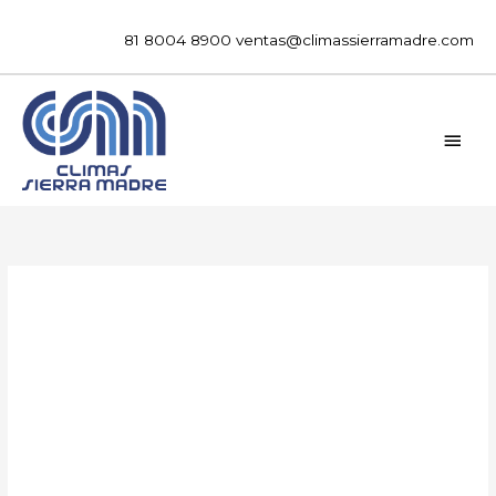
Ir
al
81 8004 8900
ventas@climassierramadre.com
contenido
MEN
PRIN