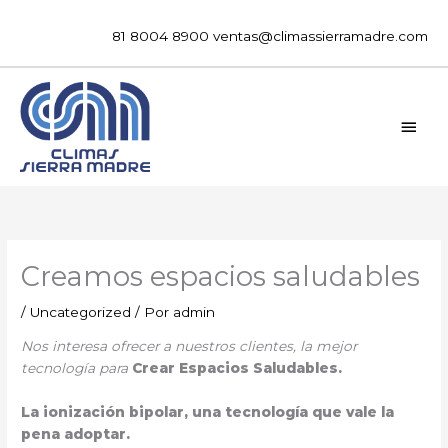
Ir
al
81 8004 8900
ventas@climassierramadre.com
contenido
MEN
PRIN
Creamos espacios saludables
/
Uncategorized
/ Por
admin
Nos interesa ofrecer a nuestros clientes, la mejor
tecnología para
Crear Espacios Saludables.
La ionización bipolar, una tecnología que vale la
pena adoptar.