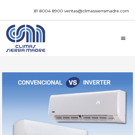
Ir
al
81 8004 8900
ventas@climassierramadre.com
contenido
MEN
PRIN