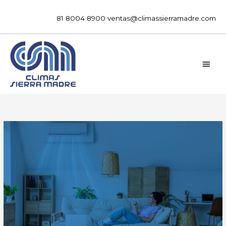
Ir
al
81 8004 8900
ventas@climassierramadre.com
contenido
MEN
PRIN