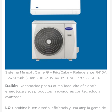
Sistema Minisplit Carrier® – Frío/Calor – Refrigerante R410A
– 24KBtu/h (2 Ton 208-230V-60Hz-1Ph), Hasta 22 SEER
Daikin
: Reconocida por su durabilidad, alta eficiencia
energética y sus productos innovadores con tecnología
avanzada.
LG
: Combina buen diseño, eficiencia y una amplia gama de