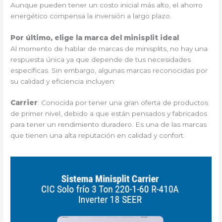
Aunque pueden tener un costo inicial más alto, el ahorro
energético compensa la inversión a largo plazo.
Por último, elige la marca del minisplit ideal
Al momento de hablar de marcas de minisplits, no hay una
respuesta única ya que depende de tus necesidades
específicas. Sin embargo, algunas marcas reconocidas por
su calidad y eficiencia incluyen:
Carrier
: Conocida por tener una gran oferta de productos
de primer nivel, debido a que están pensados y fabricados
para tener un rendimiento duradero. Es una de las marcas
que tienen una alta reputación en calidad y confort.