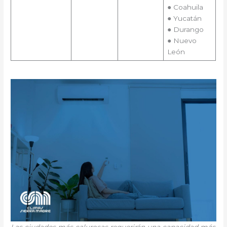
● Coahuila
● Yucatán
● Durango
● Nuevo
León