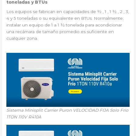
toneladas y BTUs
Los equipos se fabrican en capacidades de ½ , 1 , 1 ½ , 2 , 3,
4 y 5 toneladas o su equivalente en BTUs. Normalmente,
instalar un equipo de 1 a 1 ½ tonelada para acondicionar
una recámara de tamaño promedio es suficiente en
cualquier zona.
Sistema Minisplit Carrier Puron VELOCIDAD FIJA Solo Frío
1TON 110V R410A