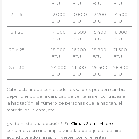
BTU
BTU
BTU
BTU
12 a 16
12,000
10,800
13,200
14,400
BTU
BTU
BTU
BTU
16 a 20
14,000
12,600
15,400
16,800
BTU
BTU
BTU
BTU
20 a 25
18,000
16,200
19,800
21,600
BTU
BTU
BTU
BTU
25 a 30
24,000
21,600
26,400
28,800
BTU
BTU
BTU
BTU
Cabe aclarar que como todo, los valores pueden cambiar
dependiendo de la cantidad de ventanas encontradas en
la habitación, el número de personas que la habitan, el
material de la casa, etc.
¿Ya tomaste una decisión? En
Climas Sierra Madre
contamos con una amplia variedad de equipos de aire
acondicionado minisplit inverter, con diferentes