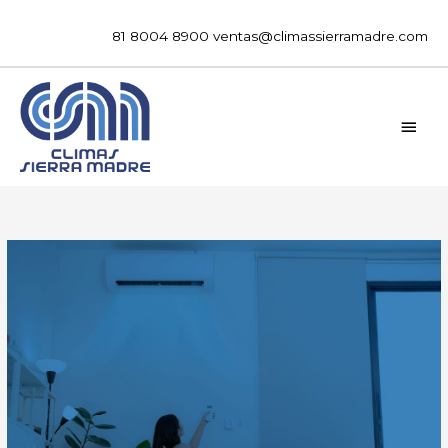
Ir
al
81 8004 8900
ventas@climassierramadre.com
contenido
MEN
PRIN