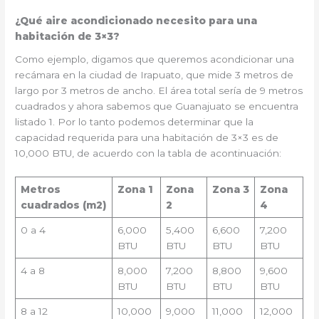
¿Qué aire acondicionado necesito para una
habitación de 3×3?
Como ejemplo, digamos que queremos acondicionar una
recámara en la ciudad de Irapuato, que mide 3 metros de
largo por 3 metros de ancho. El área total sería de 9 metros
cuadrados y ahora sabemos que Guanajuato se encuentra
listado 1. Por lo tanto podemos determinar que la
capacidad requerida para una habitación de 3×3 es de
10,000 BTU, de acuerdo con la tabla de acontinuación:
Metros
Zona 1
Zona
Zona 3
Zona
cuadrados (m2)
2
4
0 a 4
6,000
5,400
6,600
7,200
BTU
BTU
BTU
BTU
4 a 8
8,000
7,200
8,800
9,600
BTU
BTU
BTU
BTU
8 a 12
10,000
9,000
11,000
12,000