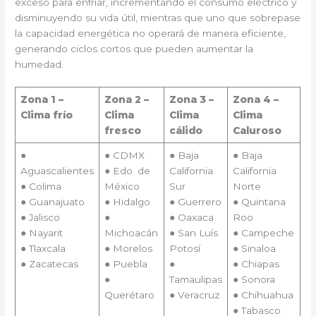
exceso para enfriar, incrementando el consumo eléctrico y
disminuyendo su vida útil, mientras que uno que sobrepase
la capacidad energética no operará de manera eficiente,
generando ciclos cortos que pueden aumentar la
humedad.
Zona 1 –
Zona 2 –
Zona 3 –
Zona 4 –
Clima frío
Clima
Clima
Clima
fresco
cálido
Caluroso
●
● CDMX
● Baja
● Baja
Aguascalientes
● Edo. de
California
California
● Colima
México
Sur
Norte
● Guanajuato
● Hidalgo
● Guerrero
● Quintana
● Jalisco
●
● Oaxaca
Roo
● Nayarit
Michoacán
● San Luís
● Campeche
● Tlaxcala
● Morelos
Potosí
● Sinaloa
● Zacatecas
● Puebla
●
● Chiapas
●
Tamaulipas
● Sonora
Querétaro
● Veracruz
● Chihuahua
● Tabasco