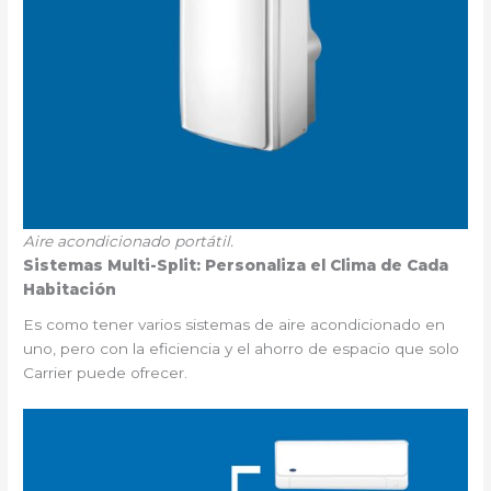
Aire acondicionado portátil.
Sistemas Multi-Split: Personaliza el Clima de Cada
Habitación
Es como tener varios sistemas de aire acondicionado en
uno, pero con la eficiencia y el ahorro de espacio que solo
Carrier puede ofrecer.