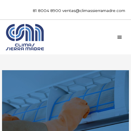
Ir
al
81 8004 8900
ventas@climassierramadre.com
contenido
MEN
PRIN