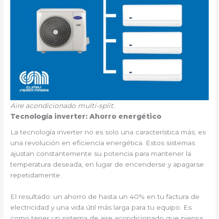
Aire acondicionado multi-split.
Tecnología inverter: Ahorro energético
La tecnología inverter no es solo una característica más; es
una revolución en eficiencia energética. Estos sistemas
ajustan constantemente su potencia para mantener la
temperatura deseada, en lugar de encenderse y apagarse
repetidamente.
El resultado: un ahorro de hasta un 40% en tu factura de
electricidad y una vida útil más larga para tu equipo. Es
como tener un sistema de aire acondicionado que piensa