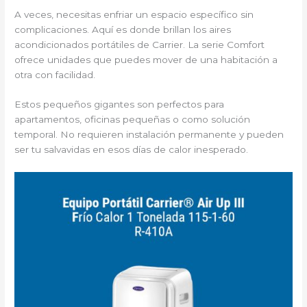
A veces, necesitas enfriar un espacio específico sin
complicaciones. Aquí es donde brillan los aires
acondicionados portátiles de Carrier. La serie Comfort
ofrece unidades que puedes mover de una habitación a
otra con facilidad.
Estos pequeños gigantes son perfectos para
apartamentos, oficinas pequeñas o como solución
temporal. No requieren instalación permanente y pueden
ser tu salvavidas en esos días de calor inesperado.