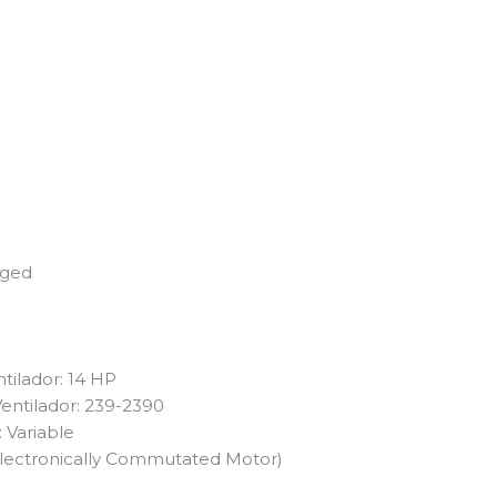
aged
tilador: 14 HP
entilador: 239-2390
 Variable
Electronically Commutated Motor)