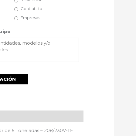
Contratista
Empresas
uipo
 de 5 Toneladas – 208/230V-1f-