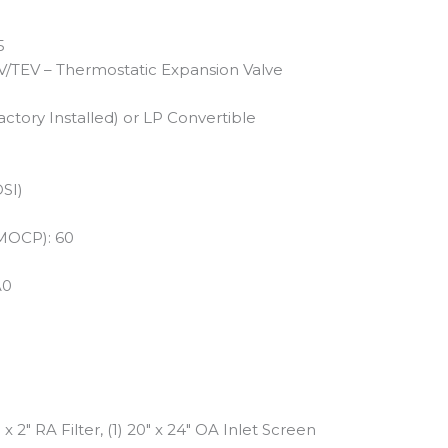
5
V/TEV – Thermostatic Expansion Valve
ctory Installed) or LP Convertible
SI)
MOCP): 60
A0
″ x 2″ RA Filter, (1) 20″ x 24″ OA Inlet Screen