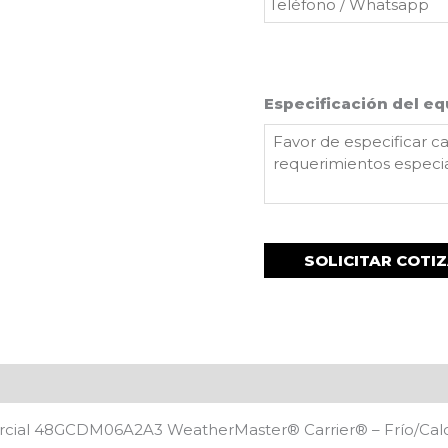
Especificación del eq
rcial 48GCDM06A2A3 WeatherMaster® Carrier® – Frío/Calor