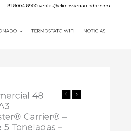
81 8004 8900
ventas@climassierramadre.com
IONADO
TERMOSTATO WIFI
NOTICIAS
ercial 48
A3
er® Carrier® –
e 5 Toneladas –