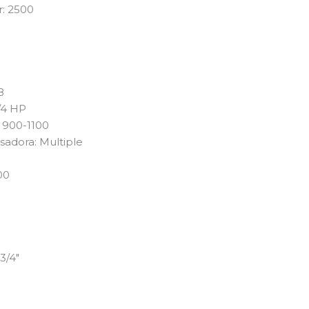
r: 2500
8
/4 HP
 900-1100
sadora: Multiple
00
3/4″