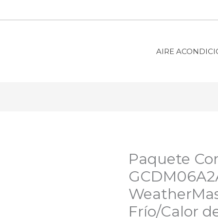
AIRE ACONDIC
Paquete Com
GCDM06A2
WeatherMast
Frío/Calor d