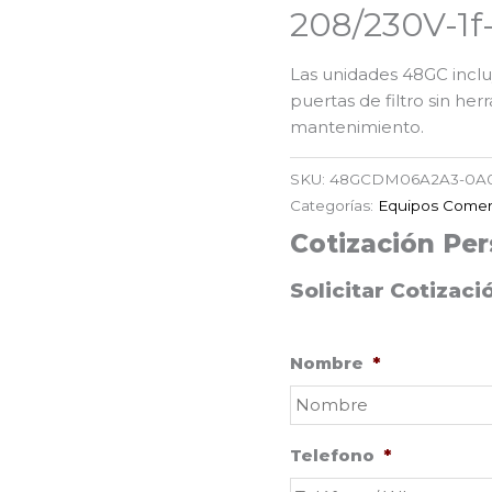
208/230V-1f
Las unidades 48GC incluy
puertas de filtro sin her
mantenimiento.
SKU:
48GCDM06A2A3-0A
Categorías:
Equipos Comer
Cotización Per
Solicitar Cotizaci
Nombre
*
Telefono
*