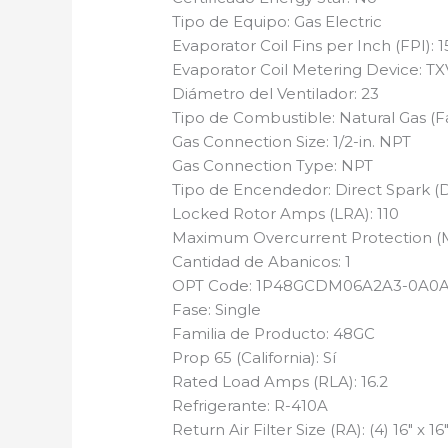
Tipo de Equipo: Gas Electric
Evaporator Coil Fins per Inch (FPI): 1
Evaporator Coil Metering Device: TX
Diámetro del Ventilador: 23
Tipo de Combustible: Natural Gas (Fa
Gas Connection Size: 1/2-in. NPT
Gas Connection Type: NPT
Tipo de Encendedor: Direct Spark (D
Locked Rotor Amps (LRA): 110
Maximum Overcurrent Protection (
Cantidad de Abanicos: 1
OPT Code: 1P48GCDM06A2A3-0A0
Fase: Single
Familia de Producto: 48GC
Prop 65 (California): Sí
Rated Load Amps (RLA): 16.2
Refrigerante: R-410A
Return Air Filter Size (RA): (4) 16″ x 16