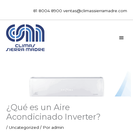
Ir
al
81 8004 8900
ventas@climassierramadre.com
contenido
MEN
PRIN
¿Qué es un Aire
Acondicinado Inverter?
/
Uncategorized
/ Por
admin