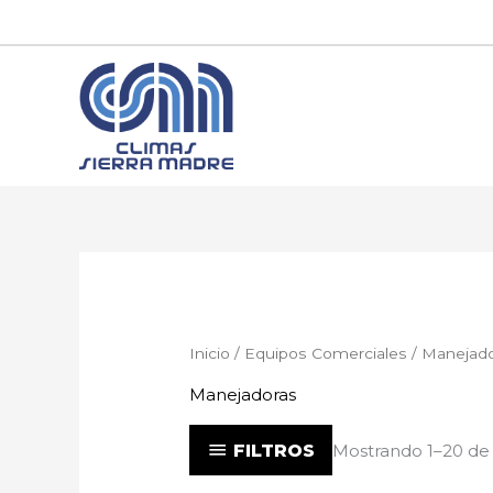
Ir
al
contenido
Inicio
/
Equipos Comerciales
/ Manejad
Manejadoras
FILTROS
Mostrando 1–20 de 