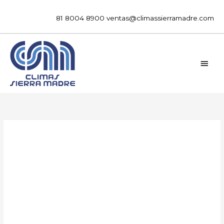
Ir
al
81 8004 8900
ventas@climassierramadre.com
contenido
MEN
PRIN