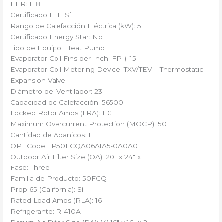
EER: 11.8
Certificado ETL: Sí
Rango de Calefacción Eléctrica (kW): 5.1
Certificado Energy Star: No
Tipo de Equipo: Heat Pump
Evaporator Coil Fins per Inch (FPI): 15
Evaporator Coil Metering Device: TXV/TEV – Thermostatic
Expansion Valve
Diámetro del Ventilador: 23
Capacidad de Calefacción: 56500
Locked Rotor Amps (LRA): 110
Maximum Overcurrent Protection (MOCP): 50
Cantidad de Abanicos: 1
OPT Code: 1P50FCQA06A1A5-0A0A0
Outdoor Air Filter Size (OA): 20″ x 24″ x 1″
Fase: Three
Familia de Producto: 50FCQ
Prop 65 (California): Sí
Rated Load Amps (RLA): 16
Refrigerante: R-410A
Return Air Filter Size (RA): (4) 16″ x 16″ x 2″