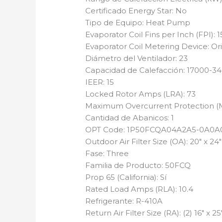
Certificado Energy Star: No
Tipo de Equipo: Heat Pump
Evaporator Coil Fins per Inch (FPI): 1
Evaporator Coil Metering Device: Or
Diámetro del Ventilador: 23
Capacidad de Calefacción: 17000-3
IEER: 15
Locked Rotor Amps (LRA): 73
Maximum Overcurrent Protection (
Cantidad de Abanicos: 1
OPT Code: 1P50FCQA04A2A5-0A0A
Outdoor Air Filter Size (OA): 20″ x 24″ 
Fase: Three
Familia de Producto: 50FCQ
Prop 65 (California): Sí
Rated Load Amps (RLA): 10.4
Refrigerante: R-410A
Return Air Filter Size (RA): (2) 16″ x 25