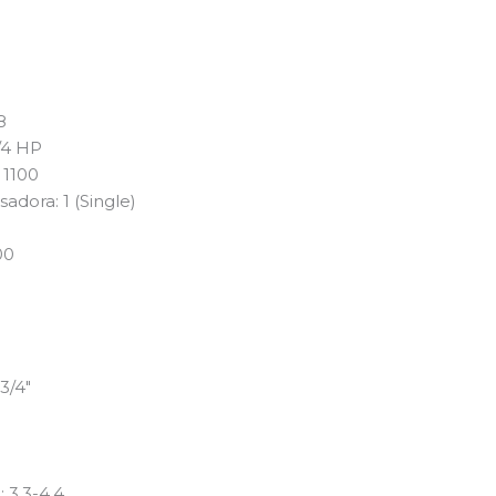
8
/4 HP
 1100
adora: 1 (Single)
00
3/4″
 3.3-4.4