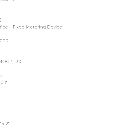
5
ifice – Fixed Metering Device
4000
MOCP): 30
0
x 1″
″ x 2″