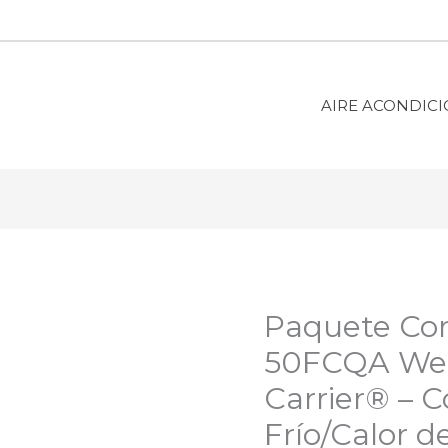
AIRE ACONDIC
Paquete Co
50FCQA We
Carrier®️ –
Frío/Calor d