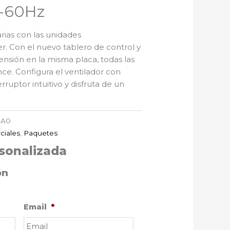
f-60Hz
arias con las unidades
. Con el nuevo tablero de control y
ensión en la misma placa, todas las
nce. Configura el ventilador con
erruptor intuitivo y disfruta de un
0A0
ciales
,
Paquetes
sonalizada
ón
Email
*