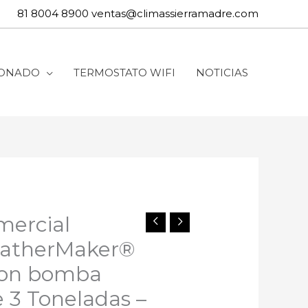
81 8004 8900
ventas@climassierramadre.com
IONADO
TERMOSTATO WIFI
NOTICIAS
mercial
atherMaker®
 Con bomba
e 3 Toneladas –