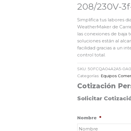
208/230V-3
Simplifica tus labores di
WeatherMaker de Carrier
las conexiones de baja t
soluciones están al alca
facilidad gracias a un int
control total.
SKU:
50FCQA04A2A5-0A
Categorías:
Equipos Comer
Cotización Per
Solicitar Cotizaci
Nombre
*