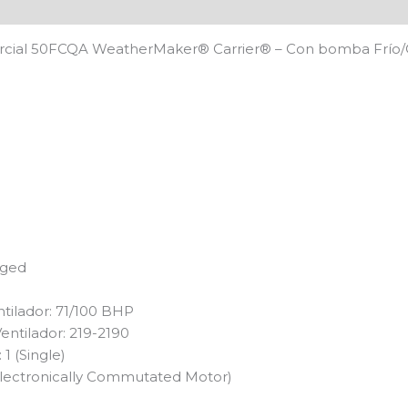
rcial 50FCQA WeatherMaker® Carrier®️ – Con bomba Frío/C
aged
tilador: 71/100 BHP
entilador: 219-2190
1 (Single)
Electronically Commutated Motor)