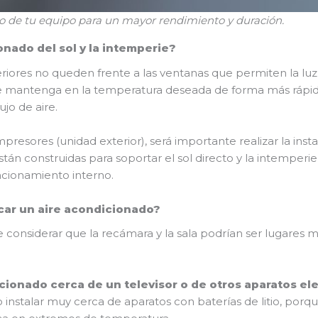
o de tu equipo para un mayor rendimiento y duración.
nado del sol y la intemperie?
iores no queden frente a las ventanas que permiten la luz de
n se mantenga en la temperatura deseada de forma más rápi
ujo de aire.
mpresores (unidad exterior), será importante realizar la ins
tán construidas para soportar el sol directo y la intemper
ncionamiento interno.
ocar un aire acondicionado?
e considerar que la recámara y la sala podrían ser lugare
dicionado cerca de un televisor o de otros aparatos el
instalar muy cerca de aparatos con baterías de litio, porqu