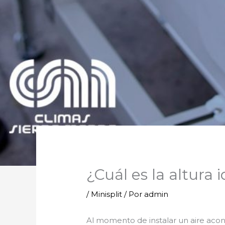
¿Cuál es la altura
/
Minisplit
/ Por
admin
Al momento de instalar un aire acond