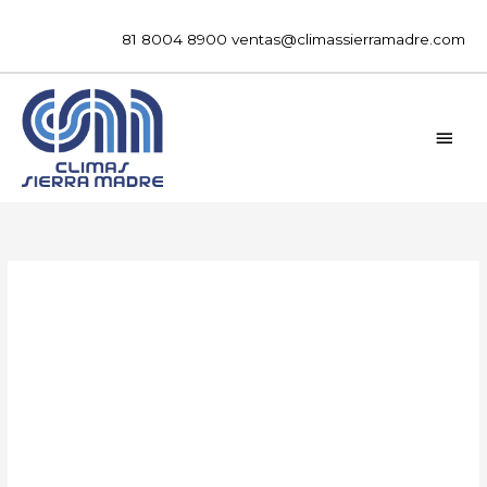
Ir
al
81 8004 8900
ventas@climassierramadre.com
contenido
MEN
PRIN