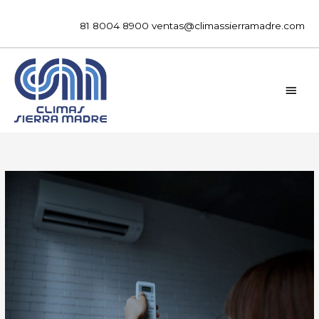
Ir
al
81 8004 8900
ventas@climassierramadre.com
contenido
MEN
PRIN