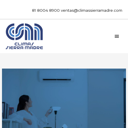
Ir
al
81 8004 8900
ventas@climassierramadre.com
contenido
MEN
PRIN