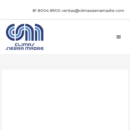
Ir
al
81 8004 8900
ventas@climassierramadre.com
contenido
MEN
PRIN