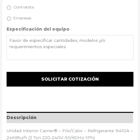
Contratista
Empresas
Especificación del equipo
Descripción
Unidad Interior Carrier® – Frío/Calor – Refrigerante R410A –
24KBtu/h (2 Ton 220-240V-50/60Hz-1Ph)