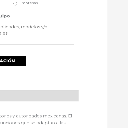
Empresas
uipo
torios y autoridades mexicanas. El
funciones que se adaptan a las