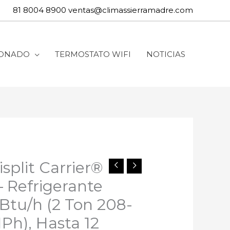
81 8004 8900
ventas@climassierramadre.com
IONADO
TERMOSTATO WIFI
NOTICIAS
split Carrier®
 – Refrigerante
Btu/h (2 Ton 208-
Ph), Hasta 12