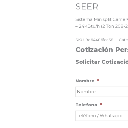
SEER
Sistema Minisplit Carrie
– 24KBtu/h (2 Ton 208-
SKU:
9d64486fca38
Cate
Cotización Per
Solicitar Cotizaci
Nombre
*
Telefono
*