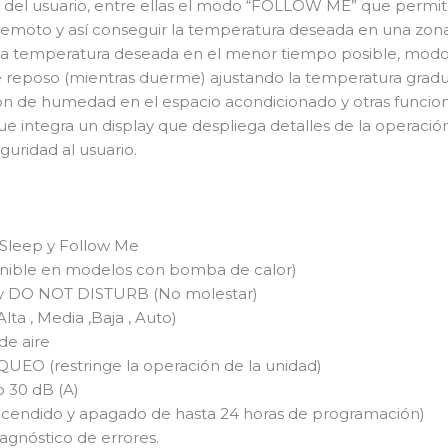
s del usuario, entre ellas el modo “FOLLOW ME” que permi
 remoto y así conseguir la temperatura deseada en una zona
a temperatura deseada en el menor tiempo posible, modo 
 reposo (mientras duerme) ajustando la temperatura gra
n de humedad en el espacio acondicionado y otras funcion
 integra un display que despliega detalles de la operación
guridad al usuario.
, Sleep y Follow Me
nible en modelos con bomba de calor)
 y DO NOT DISTURB (No molestar)
Alta , Media ,Baja , Auto)
 de aire
EO (restringe la operación de la unidad)
o 30 dB (A)
encendido y apagado de hasta 24 horas de programación)
iagnóstico de errores.