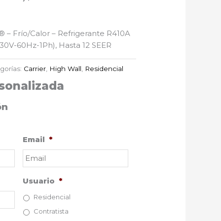
r® – Frío/Calor – Refrigerante R410A
230V-60Hz-1Ph), Hasta 12 SEER
gorías:
Carrier
,
High Wall
,
Residencial
sonalizada
ón
Email
*
Usuario
*
Residencial
Contratista