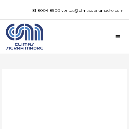
Ir
al
81 8004 8900
ventas@climassierramadre.com
contenido
MEN
PRIN