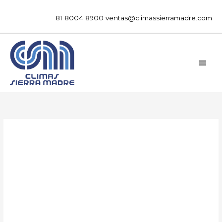
Ir
al
81 8004 8900
ventas@climassierramadre.com
contenido
MEN
PRIN