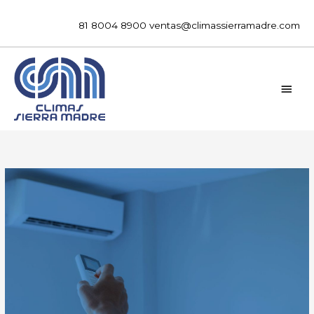
Ir
al
81 8004 8900
ventas@climassierramadre.com
contenido
MEN
PRIN