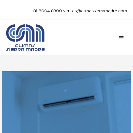
Ir
al
81 8004 8900
ventas@climassierramadre.com
contenido
MEN
PRIN