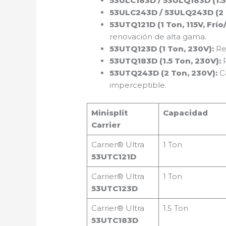
53ULC183D / 53ULQ183D (1.5
53ULC243D / 53ULQ243D (2 
53UTQ121D (1 Ton, 115V, Frío/
renovación de alta gama.
53UTQ123D (1 Ton, 230V):
Re
53UTQ183D (1.5 Ton, 230V):
P
53UTQ243D (2 Ton, 230V):
Ca
imperceptible.
Minisplit
Capacidad
Carrier
Carrier® Ultra
1 Ton
53UTC121D
Carrier® Ultra
1 Ton
53UTC123D
Carrier® Ultra
1.5 Ton
53UTC183D