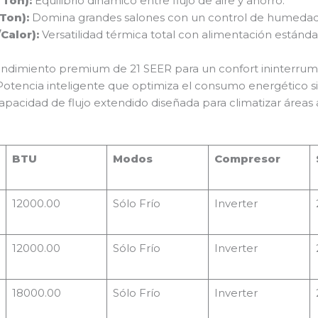
 Ton):
Equilibrio dinámico entre flujo de aire y ahorro.
Ton):
Domina grandes salones con un control de humedad 
Calor):
Versatilidad térmica total con alimentación estánda
ndimiento premium de 21 SEER para un confort ininterrump
otencia inteligente que optimiza el consumo energético s
pacidad de flujo extendido diseñada para climatizar áreas
BTU
Modos
Compresor
12000.00
Sólo Frío
Inverter
12000.00
Sólo Frío
Inverter
18000.00
Sólo Frío
Inverter