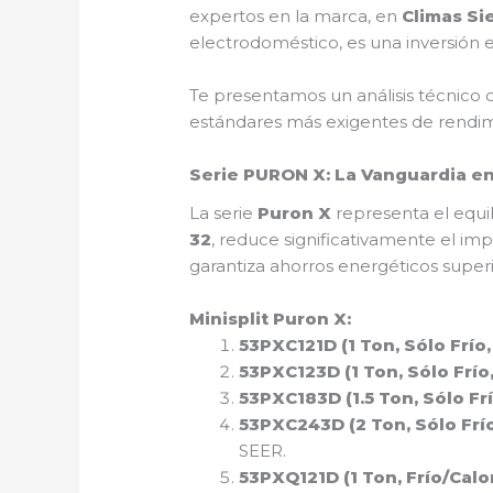
expertos en la marca, en
Climas Si
electrodoméstico, es una inversión e
Te presentamos un análisis técnico d
estándares más exigentes de rendim
Serie PURON X: La Vanguardia en
La serie
Puron X
representa el equil
32
, reduce significativamente el im
garantiza ahorros energéticos supe
Minisplit Puron X:
53PXC121D (1 Ton, Sólo Frío, 
53PXC123D (1 Ton, Sólo Frío,
53PXC183D (1.5 Ton, Sólo Frí
53PXC243D (2 Ton, Sólo Frío
SEER.
53PXQ121D (1 Ton, Frío/Calor