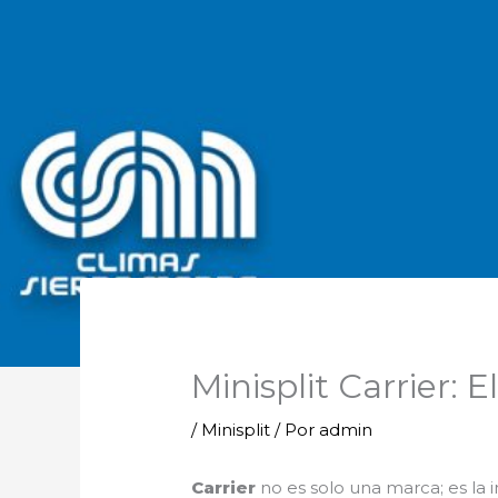
Minisplit Carrier: 
/
Minisplit
/ Por
admin
Carrier
no es solo una marca; es la 