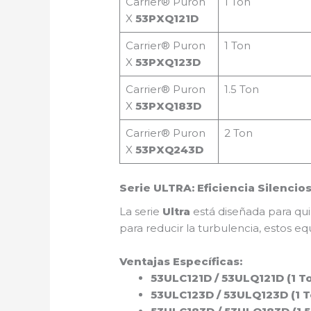
Carrier® Puron
1 Ton
X
53PXQ121D
Carrier® Puron
1 Ton
X
53PXQ123D
Carrier® Puron
1.5 Ton
X
53PXQ183D
Carrier® Puron
2 Ton
X
53PXQ243D
Serie ULTRA: Eficiencia Silencio
La serie
Ultra
está diseñada para qui
para reducir la turbulencia, estos e
Ventajas Específicas:
53ULC121D / 53ULQ121D (1 To
53ULC123D / 53ULQ123D (1 T