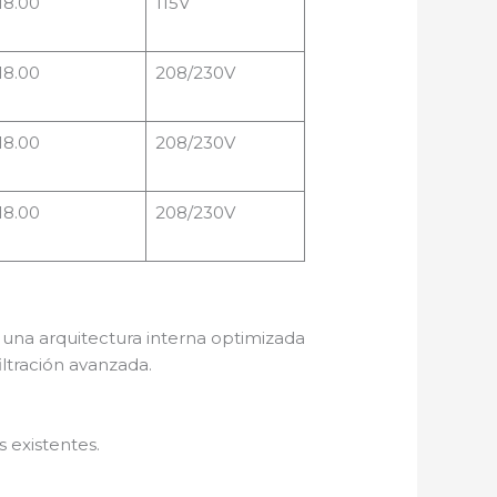
18.00
115V
18.00
208/230V
18.00
208/230V
18.00
208/230V
 una arquitectura interna optimizada
iltración avanzada.
 existentes.