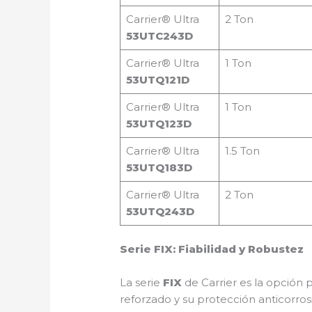
Carrier® Ultra
2 Ton
53UTC243D
Carrier® Ultra
1 Ton
53UTQ121D
Carrier® Ultra
1 Ton
53UTQ123D
Carrier® Ultra
1.5 Ton
53UTQ183D
Carrier® Ultra
2 Ton
53UTQ243D
Serie FIX: Fiabilidad y Robustez
La serie
FIX
de Carrier es la opción 
reforzado y su protección anticorro