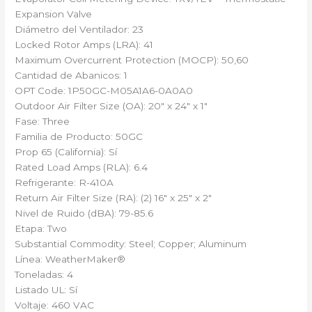
Expansion Valve
Diámetro del Ventilador: 23
Locked Rotor Amps (LRA): 41
Maximum Overcurrent Protection (MOCP): 50,60
Cantidad de Abanicos: 1
OPT Code: 1P50GC-M05A1A6-0A0A0
Outdoor Air Filter Size (OA): 20″ x 24″ x 1″
Fase: Three
Familia de Producto: 50GC
Prop 65 (California): Sí
Rated Load Amps (RLA): 6.4
Refrigerante: R-410A
Return Air Filter Size (RA): (2) 16″ x 25″ x 2″
Nivel de Ruido (dBA): 79-85.6
Etapa: Two
Substantial Commodity: Steel; Copper; Aluminum
Línea: WeatherMaker®
Toneladas: 4
Listado UL: Sí
Voltaje: 460 VAC