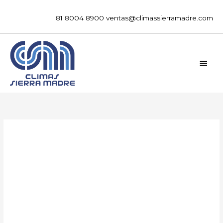
Ir
al
81 8004 8900
ventas@climassierramadre.com
contenido
MEN
PRIN