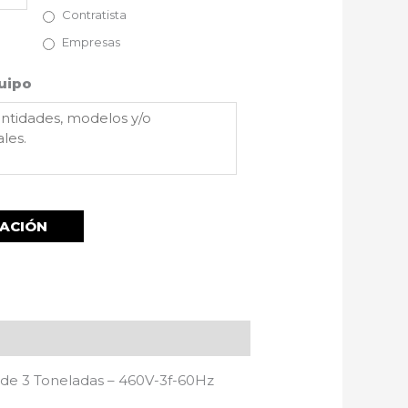
Contratista
Empresas
uipo
de 3 Toneladas – 460V-3f-60Hz