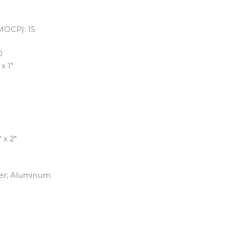
MOCP): 15
0
x 1″
″ x 2″
per; Aluminum