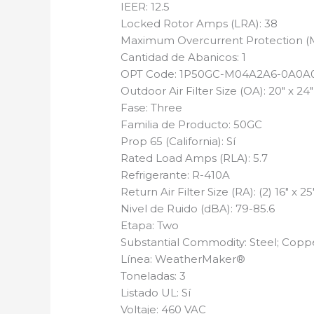
IEER: 12.5
Locked Rotor Amps (LRA): 38
Maximum Overcurrent Protection (
Cantidad de Abanicos: 1
OPT Code: 1P50GC-M04A2A6-0A0A
Outdoor Air Filter Size (OA): 20″ x 24″ 
Fase: Three
Familia de Producto: 50GC
Prop 65 (California): Sí
Rated Load Amps (RLA): 5.7
Refrigerante: R-410A
Return Air Filter Size (RA): (2) 16″ x 25
Nivel de Ruido (dBA): 79-85.6
Etapa: Two
Substantial Commodity: Steel; Cop
Línea: WeatherMaker®
Toneladas: 3
Listado UL: Sí
Voltaje: 460 VAC