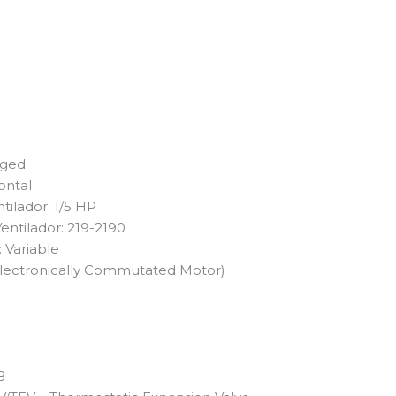
aged
ontal
tilador: 1/5 HP
entilador: 219-2190
 Variable
Electronically Commutated Motor)
8