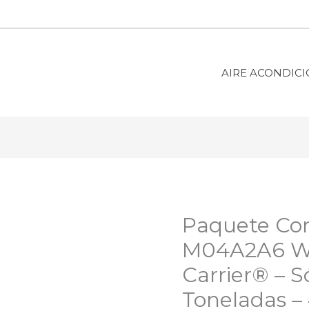
AIRE ACONDIC
Paquete Co
M04A2A6 W
Carrier®️ – S
Toneladas –