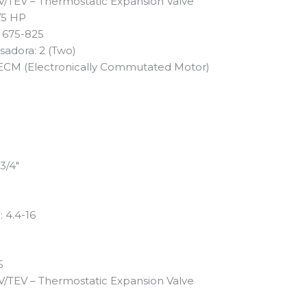
V/TEV – Thermostatic Expansion Valve
/5 HP
 675-825
sadora: 2 (Two)
 ECM (Electronically Commutated Motor)
3/4″
 4.4-16
5
V/TEV – Thermostatic Expansion Valve