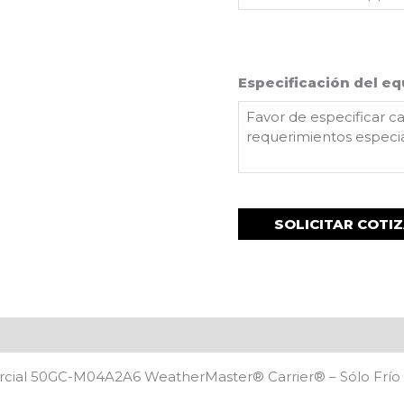
Especificación del eq
rcial 50GC-M04A2A6 WeatherMaster® Carrier®️ – Sólo Frío 