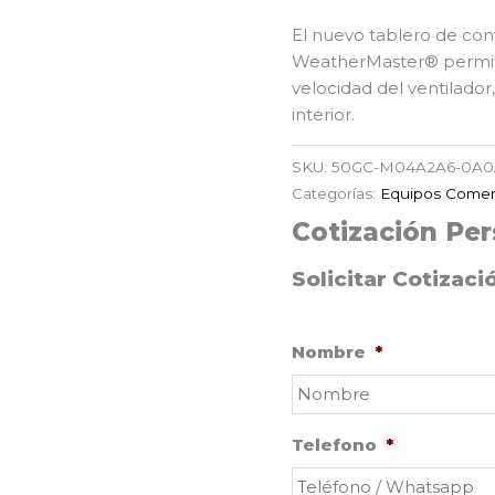
El nuevo tablero de con
WeatherMaster® permite 
velocidad del ventilador
interior.
SKU:
50GC-M04A2A6-0A
Categorías:
Equipos Comer
Cotización Per
Solicitar Cotizaci
Nombre
*
Telefono
*