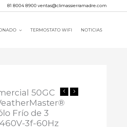
81 8004 8900
ventas@climassierramadre.com
IONADO
TERMOSTATO WIFI
NOTICIAS
mercial 50GC
eatherMaster®
ólo Frío de 3
 460V-3f-60Hz