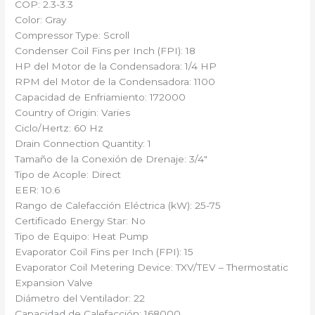
COP: 2.3-3.3
Color: Gray
Compressor Type: Scroll
Condenser Coil Fins per Inch (FPI): 18
HP del Motor de la Condensadora: 1/4 HP
RPM del Motor de la Condensadora: 1100
Capacidad de Enfriamiento: 172000
Country of Origin: Varies
Ciclo/Hertz: 60 Hz
Drain Connection Quantity: 1
Tamaño de la Conexión de Drenaje: 3/4″
Tipo de Acople: Direct
EER: 10.6
Rango de Calefacción Eléctrica (kW): 25-75
Certificado Energy Star: No
Tipo de Equipo: Heat Pump
Evaporator Coil Fins per Inch (FPI): 15
Evaporator Coil Metering Device: TXV/TEV – Thermostatic
Expansion Valve
Diámetro del Ventilador: 22
Capacidad de Calefacción: 168000