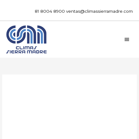
Ir
al
81 8004 8900
ventas@climassierramadre.com
contenido
MEN
PRIN