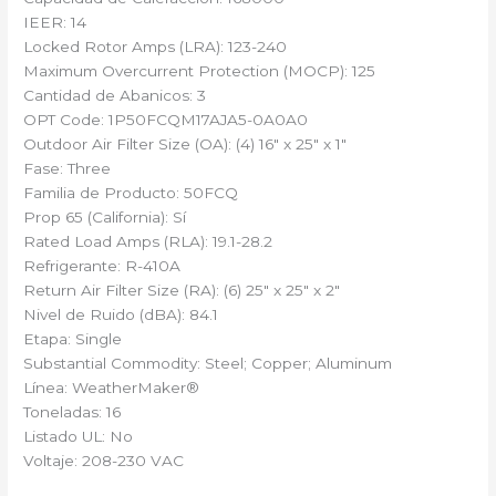
IEER: 14
Locked Rotor Amps (LRA): 123-240
Maximum Overcurrent Protection (MOCP): 125
Cantidad de Abanicos: 3
OPT Code: 1P50FCQM17AJA5-0A0A0
Outdoor Air Filter Size (OA): (4) 16″ x 25″ x 1″
Fase: Three
Familia de Producto: 50FCQ
Prop 65 (California): Sí
Rated Load Amps (RLA): 19.1-28.2
Refrigerante: R-410A
Return Air Filter Size (RA): (6) 25″ x 25″ x 2″
Nivel de Ruido (dBA): 84.1
Etapa: Single
Substantial Commodity: Steel; Copper; Aluminum
Línea: WeatherMaker®
Toneladas: 16
Listado UL: No
Voltaje: 208-230 VAC