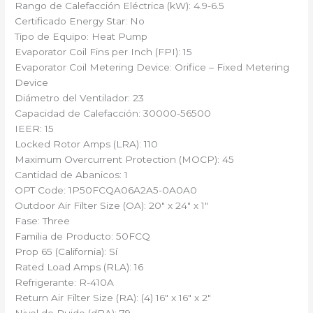
Rango de Calefacción Eléctrica (kW): 4.9-6.5
Certificado Energy Star: No
Tipo de Equipo: Heat Pump
Evaporator Coil Fins per Inch (FPI): 15
Evaporator Coil Metering Device: Orifice – Fixed Metering
Device
Diámetro del Ventilador: 23
Capacidad de Calefacción: 30000-56500
IEER: 15
Locked Rotor Amps (LRA): 110
Maximum Overcurrent Protection (MOCP): 45
Cantidad de Abanicos: 1
OPT Code: 1P50FCQA06A2A5-0A0A0
Outdoor Air Filter Size (OA): 20″ x 24″ x 1″
Fase: Three
Familia de Producto: 50FCQ
Prop 65 (California): Sí
Rated Load Amps (RLA): 16
Refrigerante: R-410A
Return Air Filter Size (RA): (4) 16″ x 16″ x 2″
Nivel de Ruido (dBA): 79