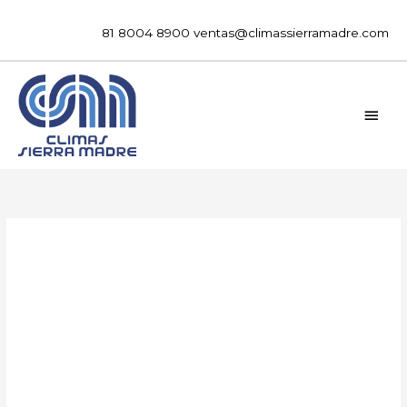
Ir
al
81 8004 8900
ventas@climassierramadre.com
contenido
MEN
PRIN