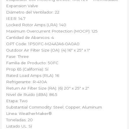
Expansion Valve
Diámetro del Ventilador: 22
IEER: 14.7
Locked Rotor Amps (LRA): 140
Maximum Overcurrent Protection (MOCP): 125
Cantidad de Abanicos: 4
OPT Code: 1P50FC-M24AJA6-0A0A0
Outdoor Air Filter Size (OA): (4) 16″ x 25″ x 1″
Fase: Three
Familia de Producto: 50FC
Prop 65 (California): Sí
Rated Load Amps (RLA): 16
Refrigerante: R-410A
Return Air Filter Size (RA): (6) 20″ x 25″ x 2″
Nivel de Ruido (dBA): 86.5
Etapa: Two
Substantial Commodity: Steel; Copper; Aluminum
Línea: WeatherMaker®
Toneladas: 20
Listado UL: Sí