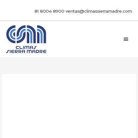
Ir
al
81 8004 8900
ventas@climassierramadre.com
contenido
MEN
PRIN