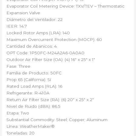
Evaporator Coil Metering Device: TXV/TEV – Thermostatic
Expansion Valve
Diámetro del Ventilador: 22
IEER: 14.7
Locked Rotor Amps (LRA): 140
Maximum Overcurrent Protection (MOCP): 60
Cantidad de Abanicos: 4
OPT Code: 1P50FC-M24A2A6-0A0A0
Outdoor Air Filter Size (OA): (4) 16″ x 25″ x 1″
Fase: Three
Familia de Producto: 50FC
Prop 65 (California): Sí
Rated Load Amps (RLA): 16
Refrigerante: R-410A
Return Air Filter Size (RA): (6) 20″ x 25″ x 2″
Nivel de Ruido (dBA): 86.5
Etapa: Two
Substantial Commodity: Steel; Copper; Aluminum
Línea: WeatherMaker®
Toneladas: 20