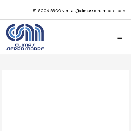
Ir
al
81 8004 8900
ventas@climassierramadre.com
contenido
MEN
PRIN