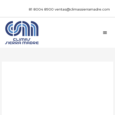
Ir
al
81 8004 8900
ventas@climassierramadre.com
contenido
MEN
PRIN