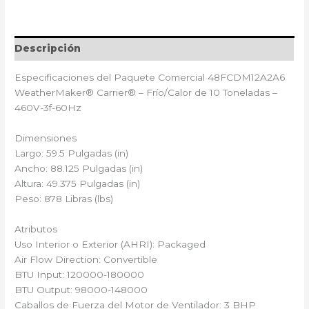
Descripción
Especificaciones del Paquete Comercial 48FCDM12A2A6
WeatherMaker® Carrier®️ – Frío/Calor de 10 Toneladas –
460V-3f-60Hz
Dimensiones
Largo: 59.5 Pulgadas (in)
Ancho: 88.125 Pulgadas (in)
Altura: 49.375 Pulgadas (in)
Peso: 878 Libras (lbs)
Atributos
Uso Interior o Exterior (AHRI): Packaged
Air Flow Direction: Convertible
BTU Input: 120000-180000
BTU Output: 98000-148000
Caballos de Fuerza del Motor de Ventilador: 3 BHP