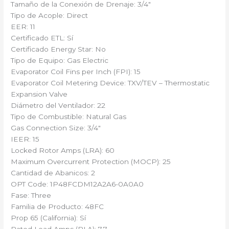
Tamaño de la Conexión de Drenaje: 3/4″
Tipo de Acople: Direct
EER: 11
Certificado ETL: Sí
Certificado Energy Star: No
Tipo de Equipo: Gas Electric
Evaporator Coil Fins per Inch (FPI): 15
Evaporator Coil Metering Device: TXV/TEV – Thermostatic
Expansion Valve
Diámetro del Ventilador: 22
Tipo de Combustible: Natural Gas
Gas Connection Size: 3/4″
IEER: 15
Locked Rotor Amps (LRA): 60
Maximum Overcurrent Protection (MOCP): 25
Cantidad de Abanicos: 2
OPT Code: 1P48FCDM12A2A6-0A0A0
Fase: Three
Familia de Producto: 48FC
Prop 65 (California): Sí
Rated Load Amps (RLA): 7.7