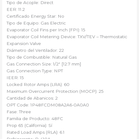
Tipo de Acople: Direct
EER: 11.2
Certificado Energy Star: No
Tipo de Equipo: Gas Electric
Evaporator Coil Fins per Inch (FPI): 15
Evaporator Coil Metering Device: TXV/TEV – Thermostatic
Expansion Valve
Diámetro del Ventilador: 22
Tipo de Combustible: Natural Gas
Gas Connection Size: 1/2″ [12.7 mm]
Gas Connection Type: NPT
IEER: 15
Locked Rotor Amps (LRA): 60
Maximum Overcurrent Protection (MOCP): 25
Cantidad de Abanicos: 2
OPT Code: 1P48FCDM08A2A6-0A0A0
Fase: Three
Familia de Producto: 48FC
Prop 65 (California): Sí
Rated Load Amps (RLA): 6.1
Refrigerante: R-410A