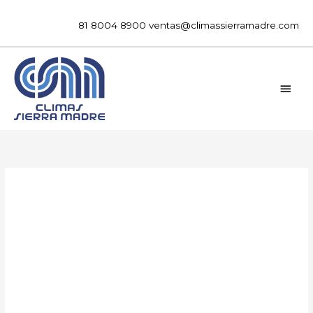
Ir
al
81 8004 8900
ventas@climassierramadre.com
contenido
MEN
PRIN