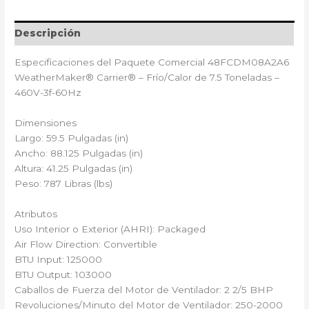
Descripción
Especificaciones del Paquete Comercial 48FCDM08A2A6
WeatherMaker® Carrier®️ – Frío/Calor de 7.5 Toneladas –
460V-3f-60Hz
Dimensiones
Largo: 59.5 Pulgadas (in)
Ancho: 88.125 Pulgadas (in)
Altura: 41.25 Pulgadas (in)
Peso: 787 Libras (lbs)
Atributos
Uso Interior o Exterior (AHRI): Packaged
Air Flow Direction: Convertible
BTU Input: 125000
BTU Output: 103000
Caballos de Fuerza del Motor de Ventilador: 2 2/5 BHP
Revoluciones/Minuto del Motor de Ventilador: 250-2000