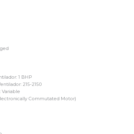
aged
tilador: 1 BHP
ntilador: 215-2150
 Variable
Electronically Commutated Motor)