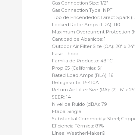
Gas Connection Size: 1/2″
Gas Connection Type: NPT
Tipo de Encendedor: Direct Spark (D
Locked Rotor Amps (LRA): 110
Maximum Overcurrent Protection (
Cantidad de Abanicos: 1
Outdoor Air Filter Size (OA): 20″ x 24″ 
Fase: Three
Familia de Producto: 48FC
Prop 65 (California): Sí
Rated Load Amps (RLA): 16
Refrigerante: R-410A
Return Air Filter Size (RA): (2) 16″ x 25
SEER: 14
Nivel de Ruido (dBA): 79
Etapa: Single
Substantial Commodity: Steel; Cop
Eficiencia Térmica: 81%
Línea: WeatherMaker®