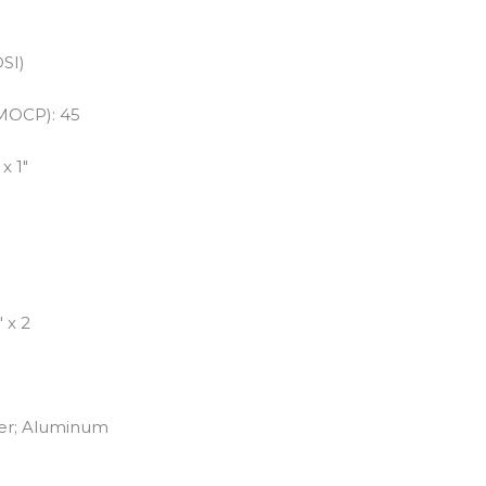
SI)
MOCP): 45
x 1″
″ x 2
per; Aluminum