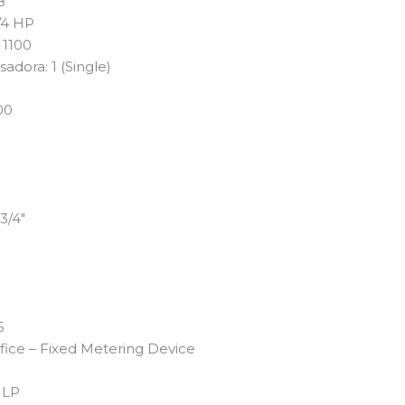
8
/4 HP
 1100
adora: 1 (Single)
00
3/4″
5
ifice – Fixed Metering Device
 LP