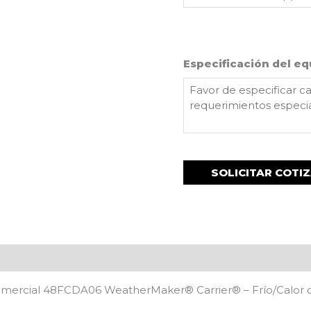
Especificación del eq
omercial 48FCDA06 WeatherMaker® Carrier®️ – Frío/Calor 