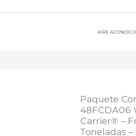
AIRE ACONDIC
Paquete Co
48FCDA06 
Carrier®️ – F
Toneladas –