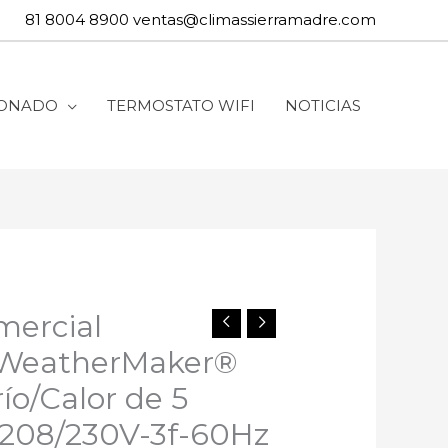
81 8004 8900
ventas@climassierramadre.com
IONADO
TERMOSTATO WIFI
NOTICIAS
mercial
WeatherMaker®
río/Calor de 5
 208/230V-3f-60Hz