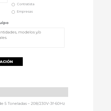
Contratista
Empresas
uipo
de 5 Toneladas – 208/230V-3f-60Hz