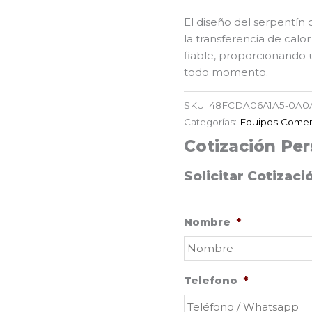
El diseño del serpentín
la transferencia de calo
fiable, proporcionando 
todo momento.
SKU:
48FCDA06A1A5-0A0
Categorías:
Equipos Comer
Cotización Per
Solicitar Cotizaci
Nombre
*
Telefono
*