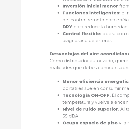
Inversión inicial menor
frent
Funciones inteligentes:
el 
del control remoto para enfri
DRY
para reducir la humedad.
Control flexible:
opera con c
diagnóstico de errores.
Desventajas del aire acondiciona
Como distribuidor autorizado, quer
realidades que debes conocer sobre
Menor eficiencia energétic
portátiles suelen consumir más
Tecnología ON-OFF.
El compr
temperatura y vuelve a encend
Nivel de ruido superior.
Al t
55 dBA.
Ocupa espacio de piso
y la 