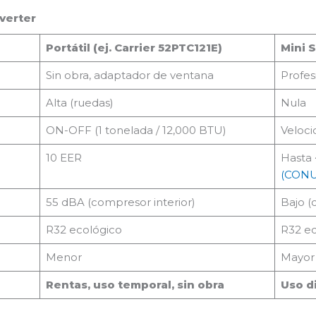
nverter
Portátil (ej. Carrier 52PTC121E)
Mini S
Sin obra, adaptador de ventana
Profesi
Alta (ruedas)
Nula
ON-OFF (1 tonelada / 12,000 BTU)
Veloci
10 EER
Hasta 
(
CON
55 dBA (compresor interior)
Bajo (
R32 ecológico
R32 ec
Menor
Mayor
Rentas, uso temporal, sin obra
Uso di