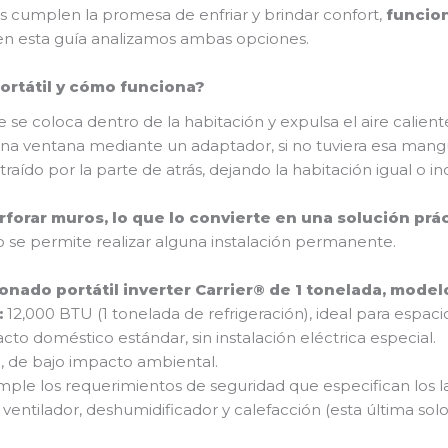
cumplen la promesa de enfriar y brindar confort,
funcion
, en esta guía analizamos ambas opciones.
ortátil y cómo funciona?
se coloca dentro de la habitación y expulsa el aire caliente
 ventana mediante un adaptador, si no tuviera esa manguer
xtraído por la parte de atrás, dejando la habitación igual o i
erforar muros, lo que lo convierte en una solución prá
 se permite realizar alguna instalación permanente.
ionado portátil inverter Carrier® de 1 tonelada, mode
:
12,000 BTU (1 tonelada de refrigeración), ideal para espa
cto doméstico estándar, sin instalación eléctrica especial.
2
, de bajo impacto ambiental.
mple los requerimientos de seguridad que especifican los l
 ventilador, deshumidificador y calefacción (esta última s