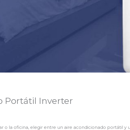
 Portátil Inverter
r o la oficina, elegir entre un aire acondicionado portátil y