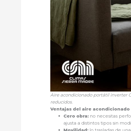
Aire acondicionado portátil inverter 
reducidos.
Ventajas del aire acondicionado 
Cero obra:
no necesitas perfo
ajusta a distintos tipos sin modi
Movilidad:
lo trasladas de una