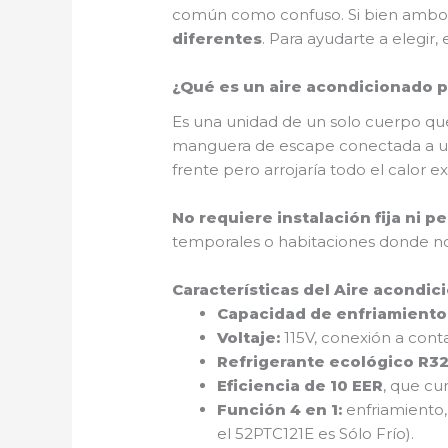
común como confuso. Si bien ambos 
diferentes
. Para ayudarte a elegir
¿Qué es un aire acondicionado p
Es una unidad de un solo cuerpo que 
manguera de escape conectada a una
frente pero arrojaría todo el calor e
No requiere instalación fija ni p
temporales o habitaciones donde no
Características del Aire acondic
Capacidad de enfriamiento
Voltaje:
115V, conexión a conta
Refrigerante ecológico R3
Eficiencia de 10 EER
, que cu
Función 4 en 1:
enfriamiento,
el 52PTC121E es Sólo Frío).