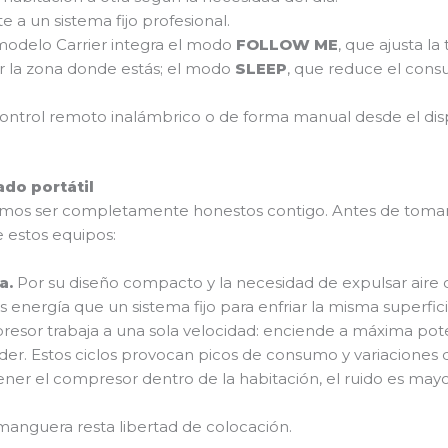
e a un sistema fijo profesional.
modelo Carrier integra el modo
FOLLOW ME
, que ajusta l
ar la zona donde estás; el modo
SLEEP
, que reduce el cons
ontrol remoto inalámbrico o de forma manual desde el di
do portátil
emos ser completamente honestos contigo. Antes de tomar u
 estos equipos:
a.
Por su diseño compacto y la necesidad de expulsar aire 
 energía que un sistema fijo para enfriar la misma superfici
esor trabaja a una sola velocidad: enciende a máxima poten
er. Estos ciclos provocan picos de consumo y variaciones 
ener el compresor dentro de la habitación, el ruido es may
manguera resta libertad de colocación.