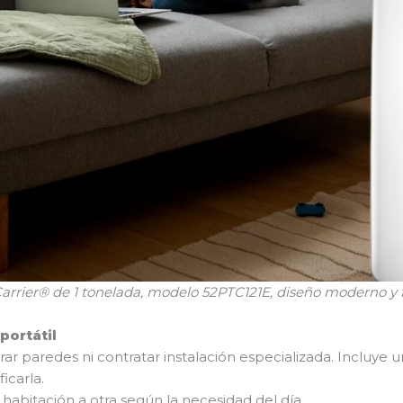
Carrier® de 1 tonelada, modelo 52PTC121E, diseño moderno y f
portátil
rar paredes ni contratar instalación especializada. Incluye
ficarla.
 habitación a otra según la necesidad del día.