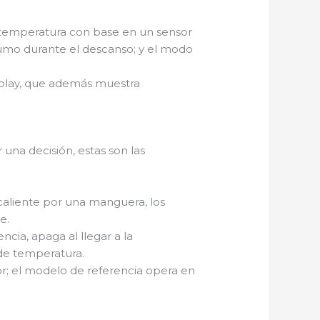
a temperatura con base en un sensor
umo durante el descanso; y el modo
splay, que además muestra
na decisión, estas son las
caliente por una manguera, los
e.
cia, apaga al llegar a la
de temperatura.
or; el modelo de referencia opera en