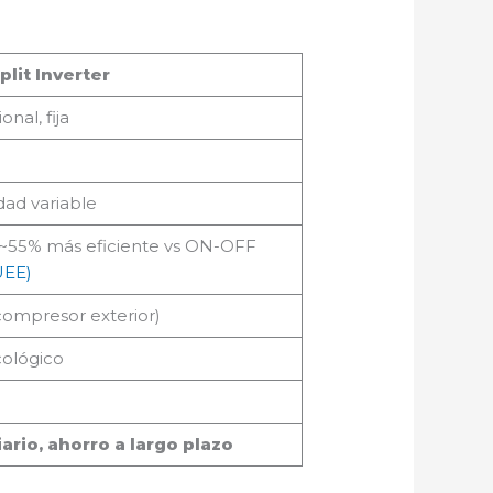
plit Inverter
onal, fija
dad variable
~55% más eficiente vs ON-OFF
UEE
)
compresor exterior)
ológico
ario, ahorro a largo plazo